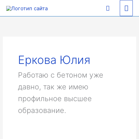
Перейти
Гла
Поиск
к
содержимому
ме
Еркова Юлия
Работаю с бетоном уже
давно, так же имею
профильное высшее
образование.