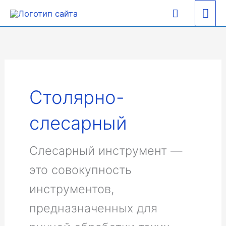
Перейти
Гла
Поиск
к
содержимому
ме
Столярно-
слесарный
Слесарный инструмент —
это совокупность
инструментов,
предназначенных для