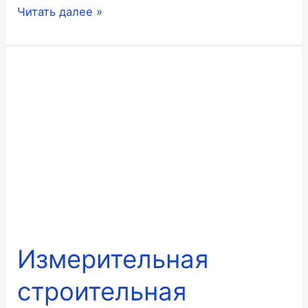
Строительные
Читать далее »
уровни:
виды
и
назначение
Измерительная
строительная