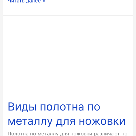
Виды
Читать далее »
гаечных
ключей
Виды полотна по
металлу для ножовки
Полотна по металлу для ножовки различают по