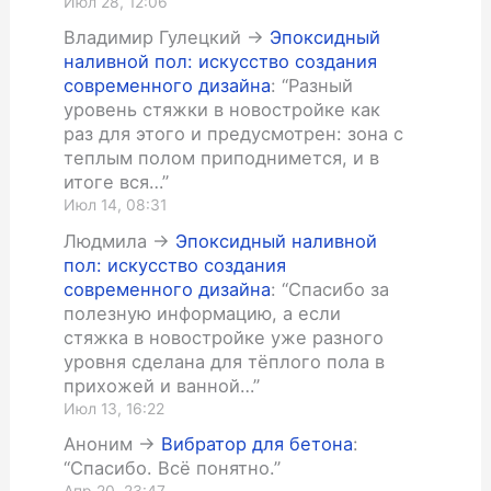
Июл 28, 12:06
Владимир Гулецкий
->
Эпоксидный
наливной пол: искусство создания
современного дизайна
: “
Разный
уровень стяжки в новостройке как
раз для этого и предусмотрен: зона с
теплым полом приподнимется, и в
итоге вся…
”
Июл 14, 08:31
Людмила
->
Эпоксидный наливной
пол: искусство создания
современного дизайна
: “
Спасибо за
полезную информацию, а если
стяжка в новостройке уже разного
уровня сделана для тёплого пола в
прихожей и ванной…
”
Июл 13, 16:22
Аноним
->
Вибратор для бетона
:
“
Спасибо. Всё понятно.
”
Апр 20, 23:47