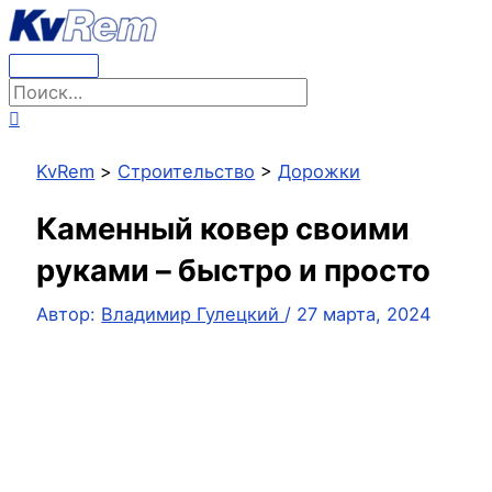
Перейти
к
содержимому
Главное
Поиск:
меню
Поиск
KvRem
>
Строительство
>
Дорожки
Каменный ковер своими
руками – быстро и просто
Автор:
Владимир Гулецкий
/
27 марта, 2024