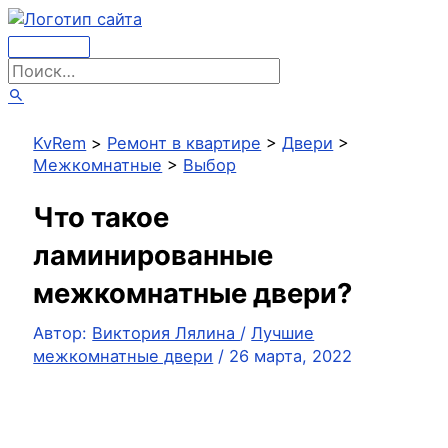
Перейти
к
Главное
содержимому
Поиск:
меню
Поиск
KvRem
>
Ремонт в квартире
>
Двери
>
Межкомнатные
>
Выбор
Что такое
ламинированные
межкомнатные двери?
Автор:
Виктория Лялина
/
Лучшие
межкомнатные двери
/
26 марта, 2022