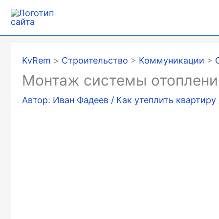
Перейти
к
содержимому
KvRem
>
Строительство
>
Коммуникации
>
Монтаж системы отопления
Автор:
Иван Фадеев
/
Как утеплить квартиру