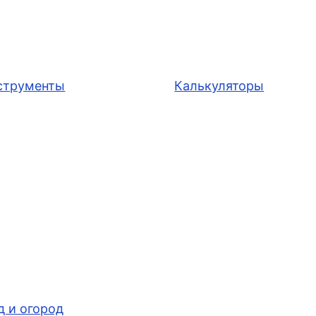
струменты
Калькуляторы
д и огород