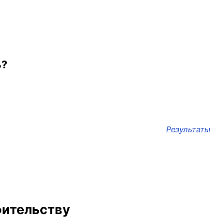
ь?
Результаты
оительству