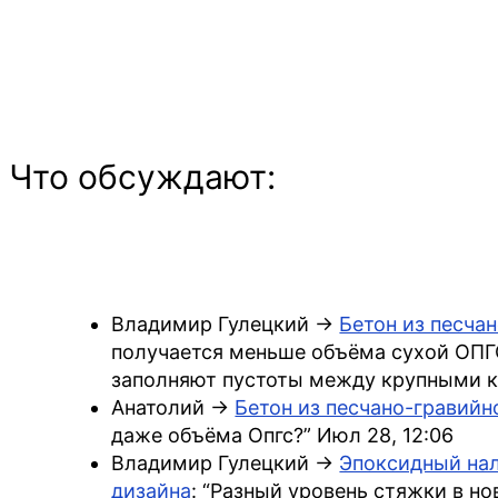
Что обсуждают:
Владимир Гулецкий
->
Бетон из песча
получается меньше объёма сухой ОПГС
заполняют пустоты между крупными 
Анатолий
->
Бетон из песчано-гравийн
даже объёма Опгс?
”
Июл 28, 12:06
Владимир Гулецкий
->
Эпоксидный нал
дизайна
: “
Разный уровень стяжки в нов