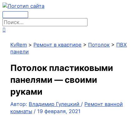
Перейти
к
Главное
содержимому
Поиск:
меню
Поиск
KvRem
>
Ремонт в квартире
>
Потолок
>
ПВХ
панели
Потолок пластиковыми
панелями — своими
руками
Автор:
Владимир Гулецкий
/
Ремонт ванной
комнаты
/
19 февраля, 2021