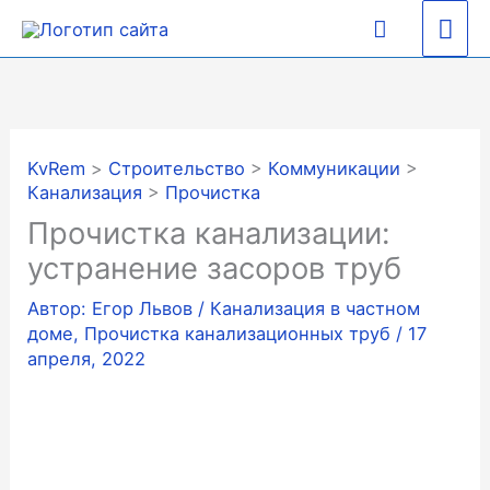
Перейти
Гла
Поиск
к
содержимому
ме
KvRem
>
Строительство
>
Коммуникации
>
Канализация
>
Прочистка
Прочистка канализации:
устранение засоров труб
Автор:
Егор Львов
/
Канализация в частном
доме
,
Прочистка канализационных труб
/
17
апреля, 2022