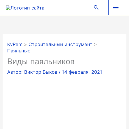
Перейти
Глав
Поиск
к
содержимому
мен
KvRem
>
Строительный инструмент
>
Паяльные
Виды паяльников
Автор:
Виктор Быков
/
14 февраля, 2021